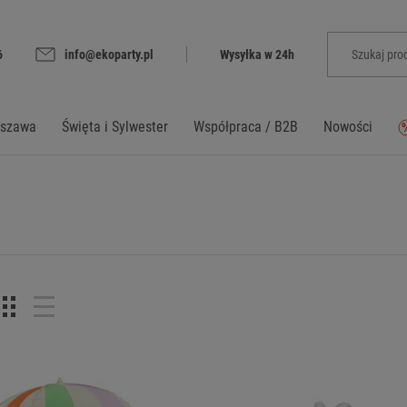
6
info@ekoparty.pl
Wysyłka w 24h
rszawa
Święta i Sylwester
Współpraca / B2B
Nowości