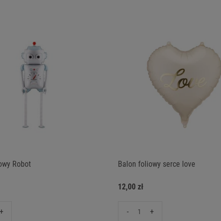
iowy Robot
Balon foliowy serce love
12,00 zł
+
-
+