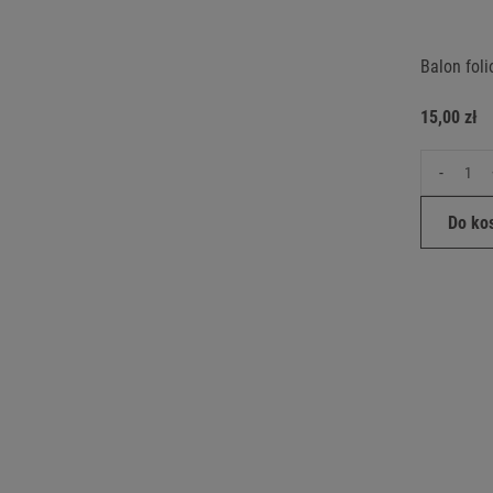
Balon foli
15,00 zł
-
Do ko