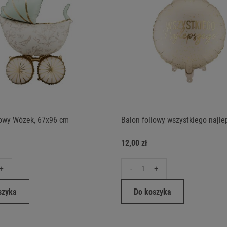
iowy Wózek, 67x96 cm
Balon foliowy wszystkiego najl
12,00 zł
+
-
+
szyka
Do koszyka