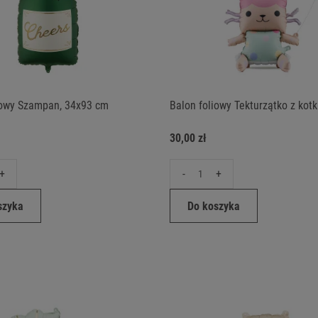
iowy Szampan, 34x93 cm
Balon foliowy Tekturzątko z kot
30,00 zł
+
-
+
szyka
Do koszyka