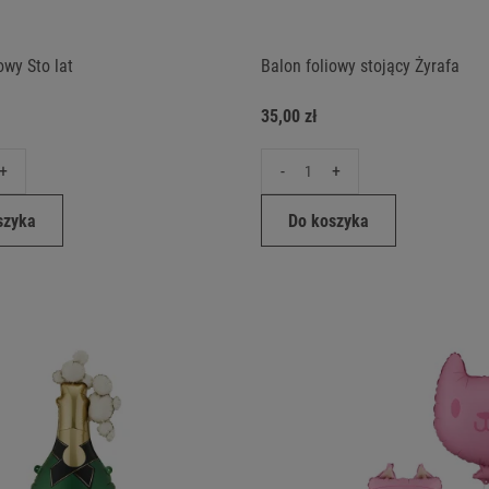
owy Sto lat
Balon foliowy stojący Żyrafa
35,00 zł
+
-
+
szyka
Do koszyka