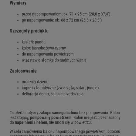
Wymiary
przed napompowaniem: ok. 71 x 95 cm (28,0 x 37,4'')
po napompowaniu: ok. 68 x 72 cm (26,8 x 28,3'')
Szczegóły produktu
kształt: panda
kolor: jasnobeżowo-czarny
do napompowania powietrzem
w zestawie słomka do nadmuchiwania
Zastosowanie
urodziny dzieci
imprezy tematyczne (zwierzęta, safari, jungle)
dekoracja domu, sali lub przedszkola
Ta oferta dotyczy zakupu
samego balonu
bez pompowania. Balon
jest stojący,
pompowany powietrzem
. Balon
nie jest
przeznaczony
do
napełnienia helem
, nie unosi się w powietrzu.
W celu zamówienia balonu napompowanego powietrzem, odbioru