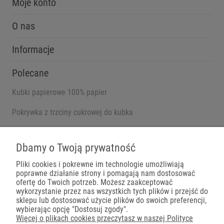
Moje konto
O nas
Informacje
Polecane
Kubki papierowe 100% papier
Pokrywka z trzciny cukrowej do kubka
Pojemniki na wynos
Dbamy o Twoją prywatność
Pliki cookies i pokrewne im technologie umożliwiają
poprawne działanie strony i pomagają nam dostosować
Płatności
ofertę do Twoich potrzeb. Możesz zaakceptować
wykorzystanie przez nas wszystkich tych plików i przejść do
sklepu lub dostosować użycie plików do swoich preferencji,
wybierając opcję "Dostosuj zgody".
Więcej o plikach cookies przeczytasz w naszej Polityce