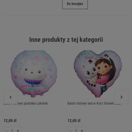
Do koszyka
Inne produkty z tej kategorii
Balon foliowy pastylka Łakotek
Balon foliowy serce Koci Domek Gabi
12,00 zł
12,00 zł
-
+
-
+