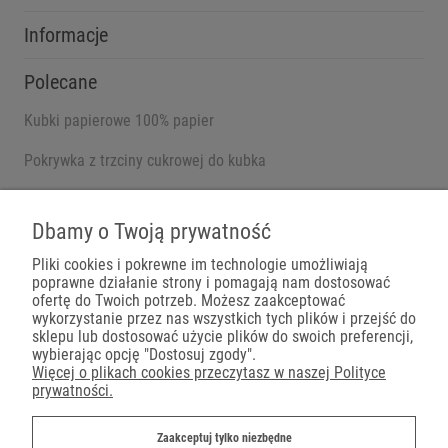
Informacje
Polecane
Kubki papierowe 100% papier
Pokrywka z trzciny cukrowej do kubka
Pojemniki na wynos
Dbamy o Twoją prywatność
Pliki cookies i pokrewne im technologie umożliwiają
poprawne działanie strony i pomagają nam dostosować
Płatności
ofertę do Twoich potrzeb. Możesz zaakceptować
wykorzystanie przez nas wszystkich tych plików i przejść do
sklepu lub dostosować użycie plików do swoich preferencji,
wybierając opcję "Dostosuj zgody".
Więcej o plikach cookies przeczytasz w naszej Polityce
prywatności.
Dostawa
Zaakceptuj tylko niezbędne