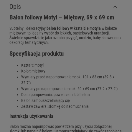
Opis
Balon foliowy Motyl – Miętowy, 69 x 69 cm
Subtelny i dekoracyjny
balon foliowy w kształcie motyla
w kolorze
miętowym to idealny wybór do lekkich, pastelowych aranżacji.
Świetnie sprawdzi się jako ozdoba przyjęć, urodzin, baby shower oraz
dekoracji tematycznych.
Specyfikacja produktu
Kształt: motyl
Kolor: miętowy
Wymiary przed napompowaniem: ok. 101 x 83 cm (39.8 x
32.7'')
Wymiary po napompowaniem: ok. 69 x 69 cm (27.2 x 27.2'')
Do napompowania: powietrzem lub helem
Balon samouszczelniający się
Zestaw zawiera: słomkę do nadmuchania
Instrukcja użytkowania
Balon można napompować powietrzem przy użyciu dołączonej
słomki lub napełnić helem. Samouszczelniający się zawór zapobiega