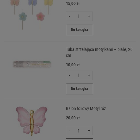
15,00 zł
-
+
Do koszyka
Tuba strzelająca motylkami – białe, 20
cm
10,00 zł
-
+
Do koszyka
Balon foliowy Motyl róż
20,00 zł
-
+