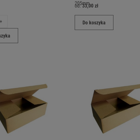
205mm
od:
33,00 zł
+
Do koszyka
szyka