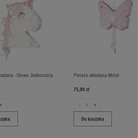
kładana - Głowa Jednorożca
Piniata składana Motyl
75,00 zł
+
-
+
szyka
Do koszyka