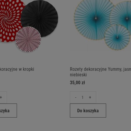
koracyjne w kropki
Rozety dekoracyjne Yummy, jas
niebieski
35,00 zł
+
-
+
szyka
Do koszyka