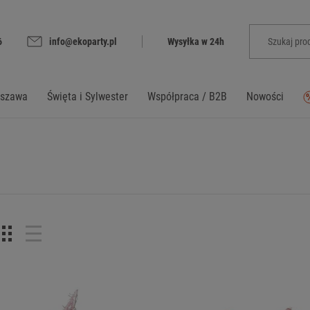
6
info@ekoparty.pl
Wysyłka w 24h
rszawa
Święta i Sylwester
Współpraca / B2B
Nowości