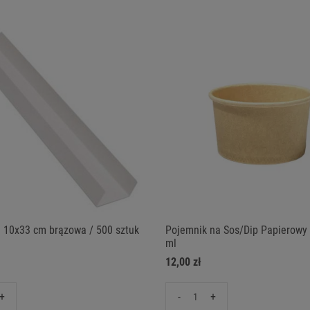
 10x33 cm brązowa / 500 sztuk
Pojemnik na Sos/Dip Papierowy 
ml
12,00 zł
+
-
+