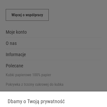
Więcej o współpracy
Moje konto
O nas
Informacje
Polecane
Kubki papierowe 100% papier
Pokrywka z trzciny cukrowej do kubka
Pojemniki na wynos
Dbamy o Twoją prywatność