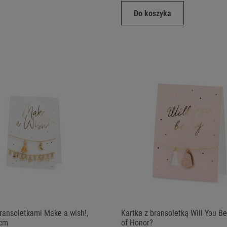
Do koszyka
bransoletkami Make a wish!,
Kartka z bransoletką Will You B
8cm
of Honor?