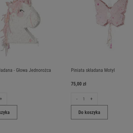
kładana - Głowa Jednorożca
Piniata składana Motyl
75,00 zł
+
-
+
szyka
Do koszyka