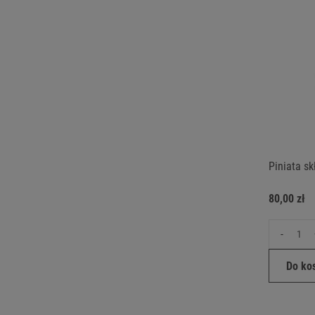
Piniata s
80,00 zł
-
Do ko