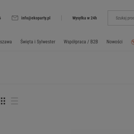
6
info@ekoparty.pl
Wysyłka w 24h
rszawa
Święta i Sylwester
Współpraca / B2B
Nowości