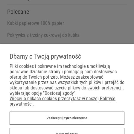
Polecane
Kubki papierowe 100% papier
Pokrywka z trzciny cukrowej do kubka
Pojemniki na wynos
Dbamy o Twoją prywatność
Pliki cookies i pokrewne im technologie umożliwiają
poprawne działanie strony i pomagają nam dostosować
Płatności
ofertę do Twoich potrzeb. Możesz zaakceptować
wykorzystanie przez nas wszystkich tych plików i przejść do
sklepu lub dostosować użycie plików do swoich preferencji,
wybierając opcję "Dostosuj zgody".
Więcej o plikach cookies przeczytasz w naszej Polityce
prywatności.
Dostawa
Zaakceptuj tylko niezbędne