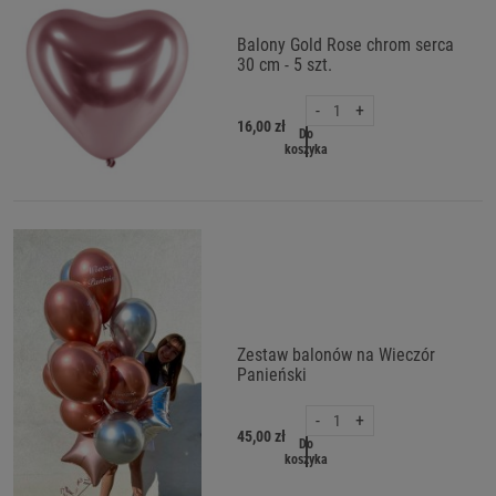
Balony Gold Rose chrom serca
30 cm - 5 szt.
-
+
16,00 zł
Do
koszyka
Zestaw balonów na Wieczór
Panieński
-
+
45,00 zł
Do
koszyka