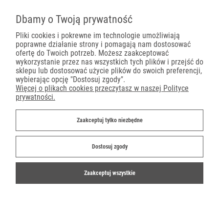
Pojemniki na wynos
Dbamy o Twoją prywatność
Pliki cookies i pokrewne im technologie umożliwiają
poprawne działanie strony i pomagają nam dostosować
Płatności
ofertę do Twoich potrzeb. Możesz zaakceptować
wykorzystanie przez nas wszystkich tych plików i przejść do
sklepu lub dostosować użycie plików do swoich preferencji,
wybierając opcję "Dostosuj zgody".
Więcej o plikach cookies przeczytasz w naszej Polityce
prywatności.
Dostawa
Zaakceptuj tylko niezbędne
Dostosuj zgody
Zaakceptuj wszystkie
©2019-2022 Ekoparty.pl
Shoper.pl