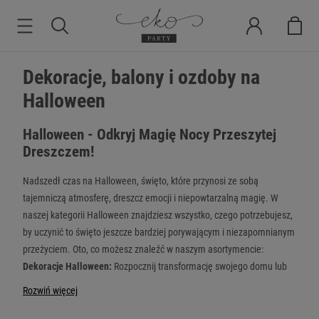
Dekoracje, balony i ozdoby na
Halloween
Halloween - Odkryj Magię Nocy Przeszytej
Dreszczem!
Nadszedł czas na Halloween, święto, które przynosi ze sobą
tajemniczą atmosferę, dreszcz emocji i niepowtarzalną magię. W
naszej kategorii Halloween znajdziesz wszystko, czego potrzebujesz,
by uczynić to święto jeszcze bardziej porywającym i niezapomnianym
przeżyciem. Oto, co możesz znaleźć w naszym asortymencie:
Dekoracje Halloween:
Rozpocznij transformację swojego domu lub
miejsca imprezy dzięki naszym wyjątkowym dekoracjom Halloween.
Rozwiń więcej
Od naprawdę strasznych po zabawne i urocze ozdoby - mamy to
wszystko. Wampiry, duchy, dynie, potwory, pajęczyny i wiele innych