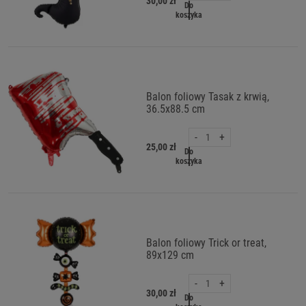
30,00 zł
Do
koszyka
Balon foliowy Tasak z krwią,
36.5x88.5 cm
-
+
25,00 zł
Do
koszyka
Balon foliowy Trick or treat,
89x129 cm
-
+
30,00 zł
Do