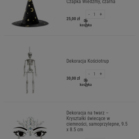
Czapka Wiedźmy, czarna
-
+
25,00 zł
Do
koszyka
Dekoracja Kościotrup
-
+
30,00 zł
Do
koszyka
Dekoracja na twarz –
Kryształki świecące w
ciemności, samoprzylepne, 9.5
x 8.5 cm