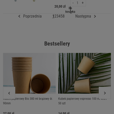
-
+
20,00 zł
Do
koszyka
Poprzednia
1
2
3
4
5
8
Następna
Bestsellery
Kubek papierowy Bio 380 ml brązowy śr.
Kubek papierowy espresso 100 ml kraft -
90mm
50 szt
27,00 zł
14,00 zł