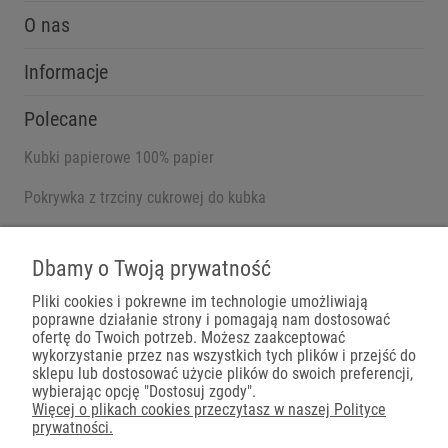
O nas
Informacje
Polecane
Kubki papierowe 100% papier
Pokrywka z trzciny cukrowej do kubka
Pojemniki na wynos
Dbamy o Twoją prywatność
Pliki cookies i pokrewne im technologie umożliwiają
poprawne działanie strony i pomagają nam dostosować
Płatności
ofertę do Twoich potrzeb. Możesz zaakceptować
wykorzystanie przez nas wszystkich tych plików i przejść do
sklepu lub dostosować użycie plików do swoich preferencji,
wybierając opcję "Dostosuj zgody".
Więcej o plikach cookies przeczytasz w naszej Polityce
prywatności.
Dostawa