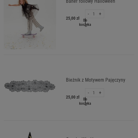
Baner foliowy Halloween
-
+
25,00 zł
Do
koszyka
Bieżnik z Motywem Pajęczyny
-
+
25,00 zł
Do
koszyka