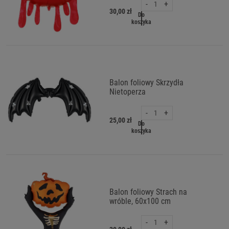
-
+
30,00 zł
Do
koszyka
Balon foliowy Skrzydła
Nietoperza
-
+
25,00 zł
Do
koszyka
Balon foliowy Strach na
wróble, 60x100 cm
-
+