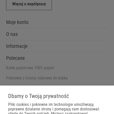
Więcej o współpracy
Moje konto
O nas
Informacje
Polecane
Kubki papierowe 100% papier
Pokrywka z trzciny cukrowej do kubka
Pojemniki na wynos
Dbamy o Twoją prywatność
Pliki cookies i pokrewne im technologie umożliwiają
poprawne działanie strony i pomagają nam dostosować
Płatności
ofertę do Twoich potrzeb. Możesz zaakceptować