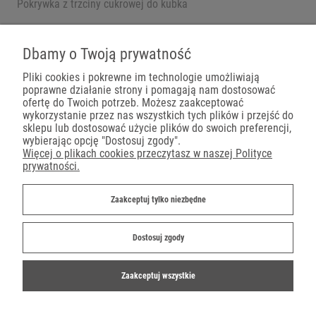
Pokrywka z trzciny cukrowej do kubka
Pojemniki na wynos
Dbamy o Twoją prywatność
Pliki cookies i pokrewne im technologie umożliwiają
poprawne działanie strony i pomagają nam dostosować
Płatności
ofertę do Twoich potrzeb. Możesz zaakceptować
wykorzystanie przez nas wszystkich tych plików i przejść do
sklepu lub dostosować użycie plików do swoich preferencji,
wybierając opcję "Dostosuj zgody".
Więcej o plikach cookies przeczytasz w naszej Polityce
prywatności.
Dostawa
Zaakceptuj tylko niezbędne
Dostosuj zgody
Zaakceptuj wszystkie
©2019-2022 Ekoparty.pl