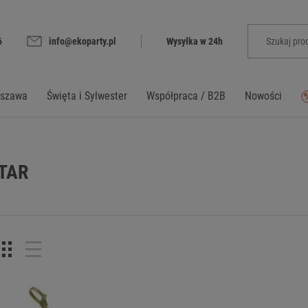
6
info@ekoparty.pl
Wysyłka w 24h
rszawa
Święta i Sylwester
Współpraca / B2B
Nowości
TAR