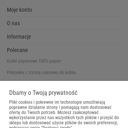
Moje konto
O nas
Informacje
Polecane
Kubki papierowe 100% papier
Pokrywka z trzciny cukrowej do kubka
Pojemniki na wynos
Dbamy o Twoją prywatność
Pliki cookies i pokrewne im technologie umożliwiają
poprawne działanie strony i pomagają nam dostosować
Płatności
ofertę do Twoich potrzeb. Możesz zaakceptować
wykorzystanie przez nas wszystkich tych plików i przejść do
sklepu lub dostosować użycie plików do swoich preferencji,
wybierając opcję "Dostosuj zgody".