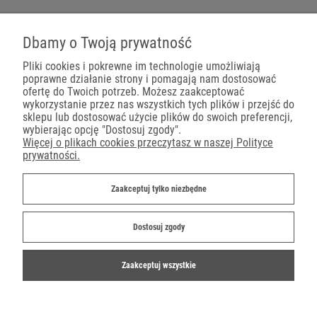
Pojemniki na wynos
Dbamy o Twoją prywatność
Pliki cookies i pokrewne im technologie umożliwiają
poprawne działanie strony i pomagają nam dostosować
Płatności
ofertę do Twoich potrzeb. Możesz zaakceptować
wykorzystanie przez nas wszystkich tych plików i przejść do
sklepu lub dostosować użycie plików do swoich preferencji,
wybierając opcję "Dostosuj zgody".
Więcej o plikach cookies przeczytasz w naszej Polityce
prywatności.
Dostawa
Zaakceptuj tylko niezbędne
Dostosuj zgody
Zaakceptuj wszystkie
©2019-2022 Ekoparty.pl