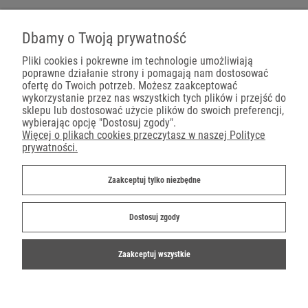
Pojemniki na wynos
Dbamy o Twoją prywatność
Pliki cookies i pokrewne im technologie umożliwiają
poprawne działanie strony i pomagają nam dostosować
Płatności
ofertę do Twoich potrzeb. Możesz zaakceptować
wykorzystanie przez nas wszystkich tych plików i przejść do
sklepu lub dostosować użycie plików do swoich preferencji,
wybierając opcję "Dostosuj zgody".
Więcej o plikach cookies przeczytasz w naszej Polityce
prywatności.
Dostawa
Zaakceptuj tylko niezbędne
Dostosuj zgody
Zaakceptuj wszystkie
©2019-2022 Ekoparty.pl
Shoper.pl