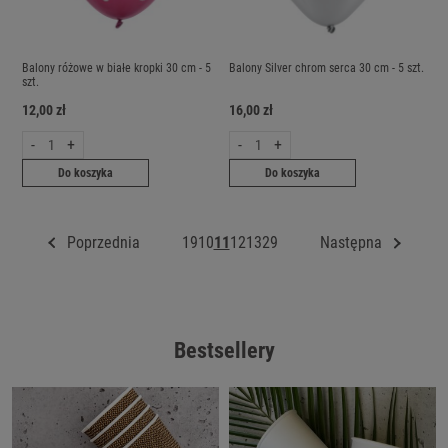
Balony różowe w białe kropki 30 cm - 5
Balony Silver chrom serca 30 cm - 5 szt.
szt.
12,00 zł
16,00 zł
-
+
-
+
Do koszyka
Do koszyka
Poprzednia
1
9
10
11
12
13
29
Następna
Bestsellery