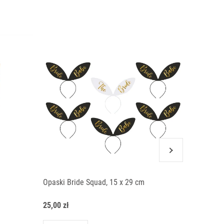
Opaski Bride Squad, 15 x 29 cm
Brokatow
25,00 zł
20,00 zł