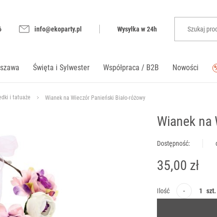
6
info@ekoparty.pl
Wysyłka w 24h
rszawa
Święta i Sylwester
Współpraca / B2B
Nowości
edki i tatuaże
Wianek na Wieczór Panieński Biało-różowy
Wianek na 
Dostępność:
35,00 zł
-
Ilość
szt.