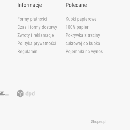
Informacje
Polecane
B
Formy płatności
Kubki papierowe
Czas i formy dostawy
100% papier
Zwroty i reklamacje
Pokrywka z trzciny
Polityka prywatności
cukrowej do kubka
Regulamin
Pojemniki na wynos
b. Możesz zaakceptować wykorzystanie przez nas wszystkich tych
Shoper.pl