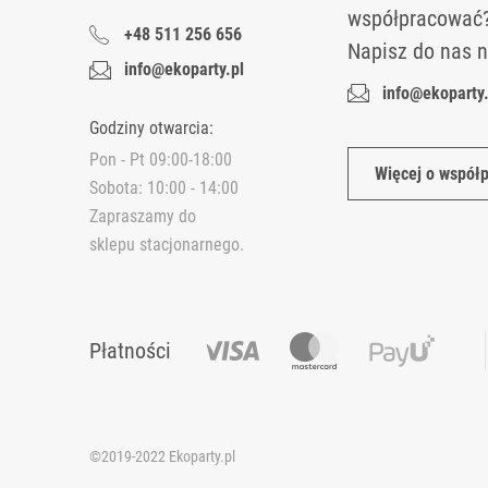
współpracować
+48 511 256 656
Napisz do nas n
info@ekoparty.pl
info@ekoparty.
Godziny otwarcia:
Pon - Pt 09:00-18:00
Więcej o współ
Sobota: 10:00 - 14:00
Zapraszamy do
Dbamy o Twoją prywatność
sklepu stacjonarnego.
Pliki cookies i pokrewne im technologie umożliwiają poprawne 
plików i przejść do sklepu lub dostosować użycie plików do swoic
Więcej o plikach cookies przeczytasz w naszej Polityce prywatno
Płatności
Zaakceptuj tylko niezbędne
Dostosuj zgody
©2019-2022 Ekoparty.pl