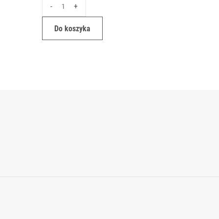
-
+
-
Do koszyka
Do ko