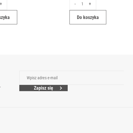
+
-
+
szyka
Do koszyka
.
Zapisz się