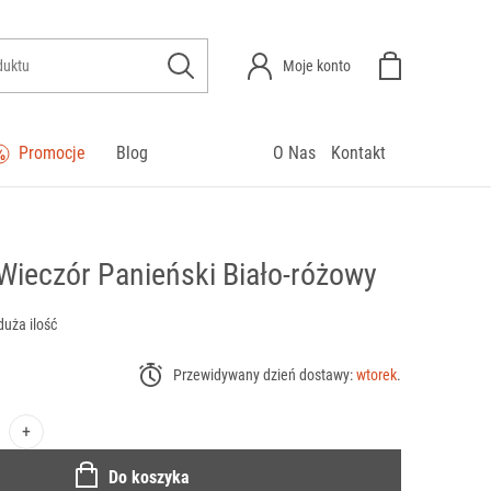
Moje konto
Promocje
Blog
O Nas
Kontakt
Wieczór Panieński Biało-różowy
duża ilość
Przewidywany dzień dostawy:
wtorek
.
+
Do koszyka