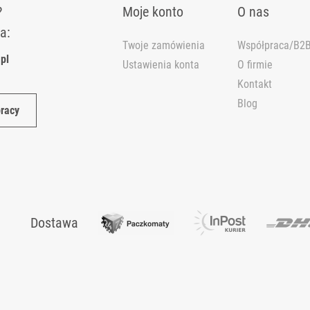
?
Moje konto
O nas
a:
Twoje zamówienia
Współpraca/B2
pl
Ustawienia konta
O firmie
Kontakt
Blog
pracy
działanie strony i pomagają nam dostosować ofertę do Twoich potrze
h preferencji, wybierając opcję "Dostosuj zgody".
ści.
Dostawa
Zaakceptuj wszystkie