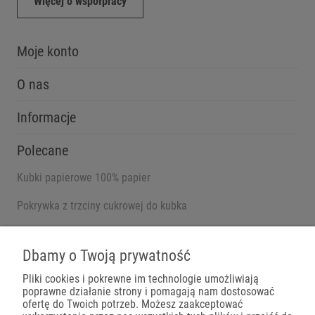
Więcej o współpracy
Moje konto
O nas
Informacje
Polecane
Kubki papierowe 100% papier
Pokrywka z trzciny cukrowej do kubka
Pojemniki na wynos
Dbamy o Twoją prywatność
Pliki cookies i pokrewne im technologie umożliwiają
poprawne działanie strony i pomagają nam dostosować
Płatności
ofertę do Twoich potrzeb. Możesz zaakceptować