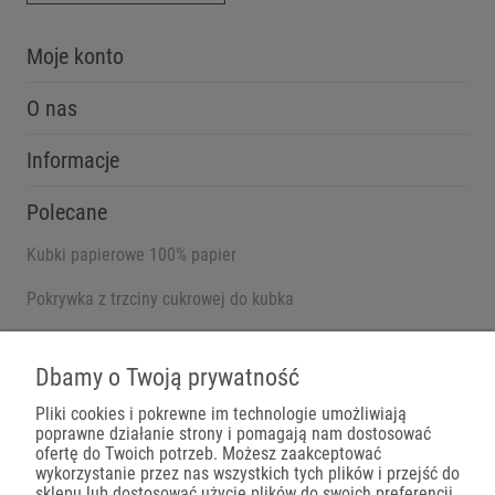
Moje konto
O nas
Informacje
Polecane
Kubki papierowe 100% papier
Pokrywka z trzciny cukrowej do kubka
Pojemniki na wynos
Dbamy o Twoją prywatność
Pliki cookies i pokrewne im technologie umożliwiają
poprawne działanie strony i pomagają nam dostosować
Płatności
ofertę do Twoich potrzeb. Możesz zaakceptować
wykorzystanie przez nas wszystkich tych plików i przejść do
sklepu lub dostosować użycie plików do swoich preferencji,