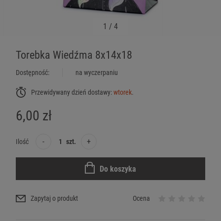
1
/
4
Torebka Wiedźma 8x14x18
Dostępność:
na wyczerpaniu
Przewidywany dzień dostawy:
wtorek
.
6,00 zł
-
+
Ilość
szt.
Do koszyka
Zapytaj o produkt
Ocena