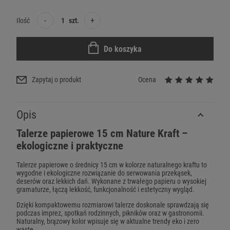
-
+
Ilość
szt.
Do koszyka
Zapytaj o produkt
Ocena
Opis
Talerze papierowe 15 cm Nature Kraft –
ekologiczne i praktyczne
Talerze papierowe o średnicy 15 cm w kolorze naturalnego kraftu to
wygodne i ekologiczne rozwiązanie do serwowania przekąsek,
deserów oraz lekkich dań. Wykonane z trwałego papieru o wysokiej
gramaturze, łączą lekkość, funkcjonalność i estetyczny wygląd.
Dzięki kompaktowemu rozmiarowi talerze doskonale sprawdzają się
podczas imprez, spotkań rodzinnych, pikników oraz w gastronomii.
Naturalny, brązowy kolor wpisuje się w aktualne trendy eko i zero
waste.