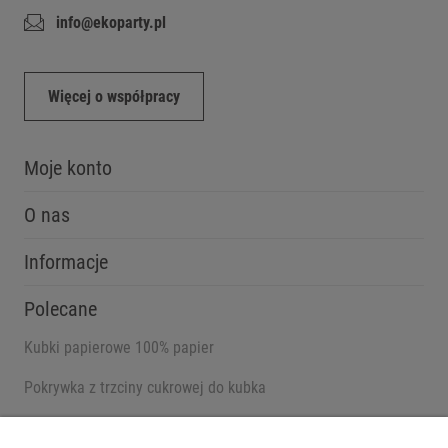
info@ekoparty.pl
Więcej o współpracy
Moje konto
O nas
Informacje
Polecane
Kubki papierowe 100% papier
Pokrywka z trzciny cukrowej do kubka
Pojemniki na wynos