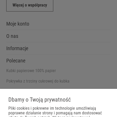
Więcej o współpracy
Moje konto
O nas
Informacje
Polecane
Kubki papierowe 100% papier
Pokrywka z trzciny cukrowej do kubka
Pojemniki na wynos
Dbamy o Twoją prywatność
Pliki cookies i pokrewne im technologie umożliwiają
poprawne działanie strony i pomagają nam dostosować
Płatności