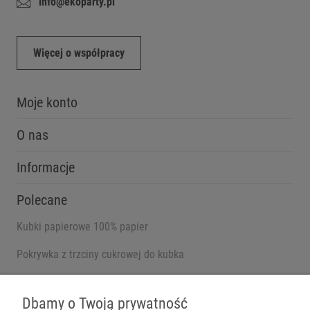
info@ekoparty.pl
Więcej o współpracy
Moje konto
O nas
Informacje
Polecane
Kubki papierowe 100% papier
Pokrywka z trzciny cukrowej do kubka
Pojemniki na wynos
Dbamy o Twoją prywatność