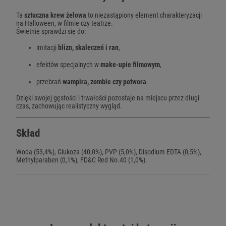
Ta
sztuczna krew żelowa
to niezastąpiony element charakteryzacji
na Halloween, w filmie czy teatrze.
Świetnie sprawdzi się do:
imitacji
blizn, skaleczeń i ran
,
efektów specjalnych w
make-upie filmowym
,
przebrań
wampira, zombie czy potwora
.
Dzięki swojej gęstości i trwałości pozostaje na miejscu przez długi
czas, zachowując realistyczny wygląd.
Skład
Woda (53,4%), Glukoza (40,0%), PVP (5,0%), Disodium EDTA (0,5%),
Methylparaben (0,1%), FD&C Red No.40 (1,0%).