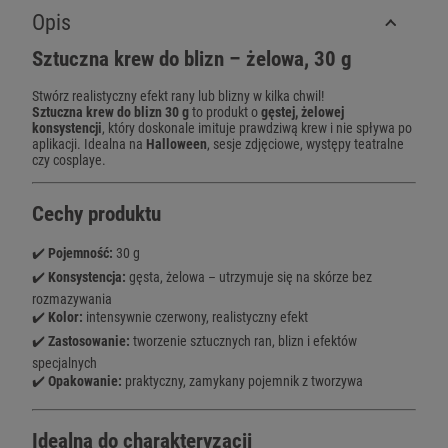
Opis
Sztuczna krew do blizn – żelowa, 30 g
Stwórz realistyczny efekt rany lub blizny w kilka chwil!
Sztuczna krew do blizn 30 g
to produkt o
gęstej, żelowej
konsystencji
, który doskonale imituje prawdziwą krew i nie spływa po
aplikacji. Idealna na
Halloween
, sesje zdjęciowe, występy teatralne
czy cosplaye.
Cechy produktu
✔️
Pojemność:
30 g
✔️
Konsystencja:
gęsta, żelowa – utrzymuje się na skórze bez
rozmazywania
✔️
Kolor:
intensywnie czerwony, realistyczny efekt
✔️
Zastosowanie:
tworzenie sztucznych ran, blizn i efektów
specjalnych
✔️
Opakowanie:
praktyczny, zamykany pojemnik z tworzywa
Idealna do charakteryzacji