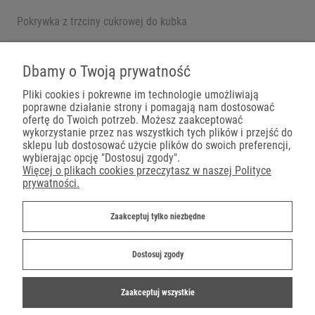
Pokrywka z trzciny cukrowej do kubka
Pojemniki na wynos
Dbamy o Twoją prywatność
Pliki cookies i pokrewne im technologie umożliwiają
poprawne działanie strony i pomagają nam dostosować
Płatności
ofertę do Twoich potrzeb. Możesz zaakceptować
wykorzystanie przez nas wszystkich tych plików i przejść do
sklepu lub dostosować użycie plików do swoich preferencji,
wybierając opcję "Dostosuj zgody".
Więcej o plikach cookies przeczytasz w naszej Polityce
prywatności.
Dostawa
Zaakceptuj tylko niezbędne
Dostosuj zgody
Zaakceptuj wszystkie