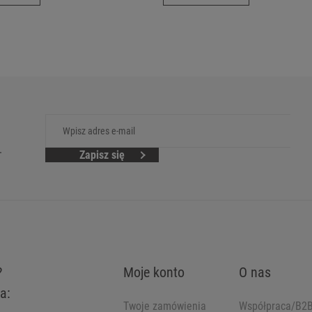
.
Zapisz się
?
Moje konto
O nas
a:
Twoje zamówienia
Współpraca/B2