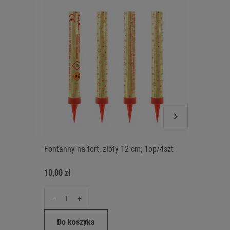
Fontanny na tort, złoty 12 cm; 1op/4szt
Zimne og
10,00 zł
12,00 zł
-
+
-
Do koszyka
Do ko