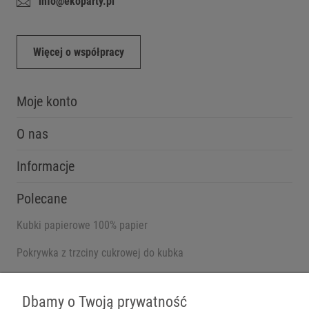
info@ekoparty.pl
Więcej o współpracy
Moje konto
O nas
Informacje
Polecane
Kubki papierowe 100% papier
Pokrywka z trzciny cukrowej do kubka
Pojemniki na wynos
Dbamy o Twoją prywatność