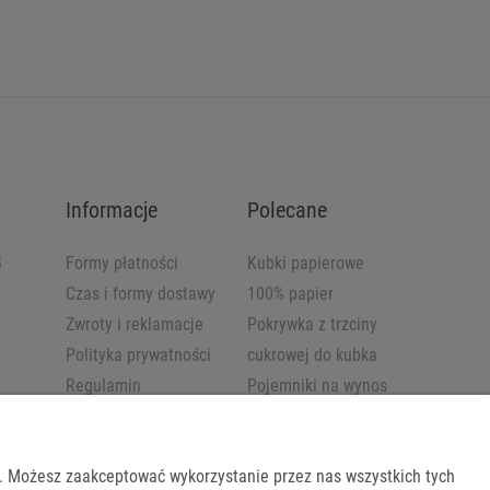
Informacje
Polecane
B
Formy płatności
Kubki papierowe
Czas i formy dostawy
100% papier
Zwroty i reklamacje
Pokrywka z trzciny
Polityka prywatności
cukrowej do kubka
Regulamin
Pojemniki na wynos
b. Możesz zaakceptować wykorzystanie przez nas wszystkich tych