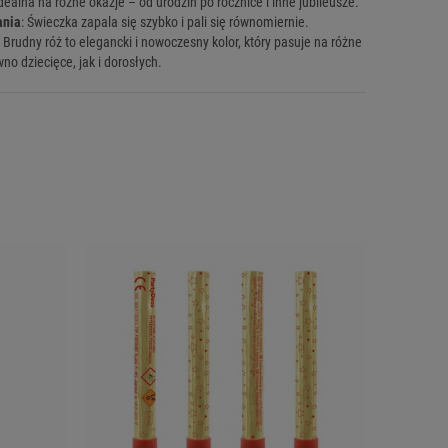
Idealna na różne okazje – od urodzin po rocznice i inne jubileusze.
ania
: Świeczka zapala się szybko i pali się równomiernie.
: Brudny róż to elegancki i nowoczesny kolor, który pasuje na różne
wno dziecięce, jak i dorosłych.