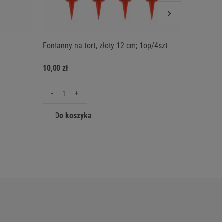
Fontanny na tort, złoty 12 cm; 1op/4szt
Zimne og
10,00 zł
12,00 zł
-
+
-
Do koszyka
Do ko