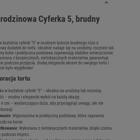
rodzinowa Cyferka 5, brudny
 kształcie cyferki "5" w modnym kolorze brudnego różu o
owy dodatek do tortu. Idealnie nadaje się na urodziny, rocznice lub
elny kolor i praktyczna podstawa zapewniają stabilne umieszczenie
ykonana z bezpiecznych, nietoksycznych materiałów, gwarantuje
e podczas przyjęcia. Dodaj elegancki akcent do swojego tortu i
cie było wyjątkowe!
racja tortu
ka w kształcie cyferki "5" – idealna na urodziny lub rocznicę.
róż – modny i elegancki wybór na każdą okazję.
o 6 cm – wystarczająco duża, aby przyciągnąć uwagę, ale nie
koracji.
wanie
: Wyposażona w praktyczną podstawę, która zapewnia
czki na torcie.
ytkowanie
: Wykonana z nietoksycznych materiałów, dzięki czemu
a podczas imprez.