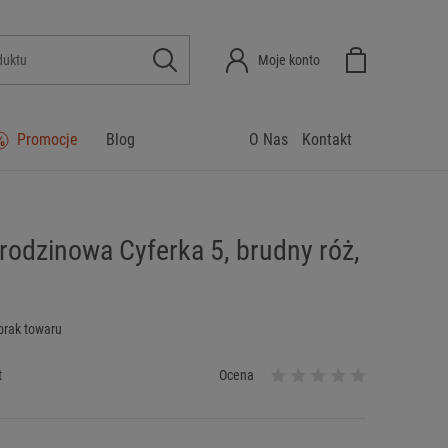
Moje konto
Promocje
Blog
O Nas
Kontakt
rodzinowa Cyferka 5, brudny róż,
brak towaru
t
Ocena