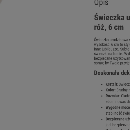
Opis
Świeczka u
róż, 6 cm
Świeczka urodzinowa w
wysokości 6 cm to styl
inne jubileusze. Subt
świeczki na torcie. W
bezpieczne użytkowani
spraw, by Twoje przyję
Doskonała deko
Kształt
: Świecz
Kolor
: Brudny 
Rozmiar
: Okoł
zdominować de
Wygodne moco
stabilność świe
Bezpieczne uż
jest bezpieczn