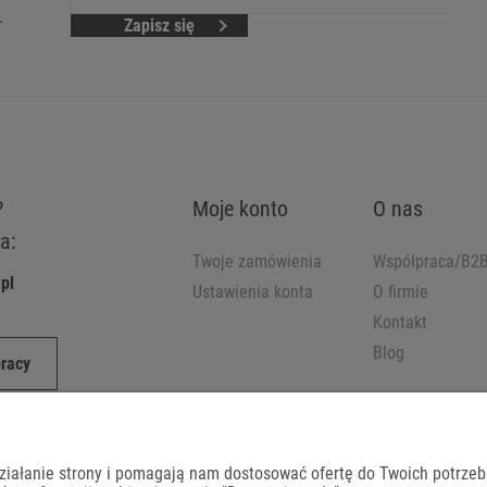
.
Zapisz się
?
Moje konto
O nas
a:
Twoje zamówienia
Współpraca/B2
pl
Ustawienia konta
O firmie
Kontakt
Blog
pracy
działanie strony i pomagają nam dostosować ofertę do Twoich potrze