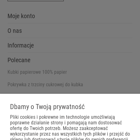
Moje konto
O nas
Informacje
Polecane
Kubki papierowe 100% papier
Pokrywka z trzciny cukrowej do kubka
Pojemniki na wynos
Dbamy o Twoją prywatność
Pliki cookies i pokrewne im technologie umożliwiają
poprawne działanie strony i pomagają nam dostosować
Płatności
ofertę do Twoich potrzeb. Możesz zaakceptować
wykorzystanie przez nas wszystkich tych plików i przejść do
sklepu lub dostosować użycie plików do swoich preferencji,