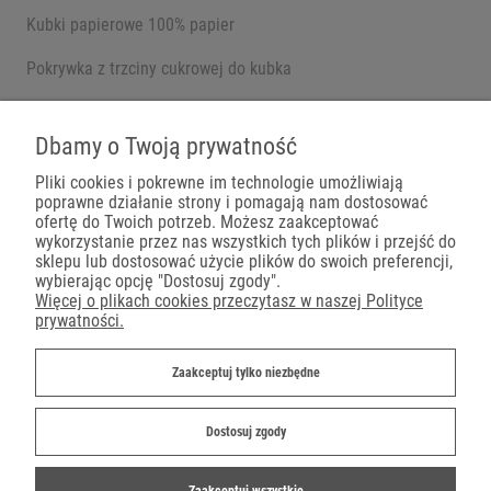
Kubki papierowe 100% papier
Pokrywka z trzciny cukrowej do kubka
Pojemniki na wynos
Dbamy o Twoją prywatność
Pliki cookies i pokrewne im technologie umożliwiają
poprawne działanie strony i pomagają nam dostosować
Płatności
ofertę do Twoich potrzeb. Możesz zaakceptować
wykorzystanie przez nas wszystkich tych plików i przejść do
sklepu lub dostosować użycie plików do swoich preferencji,
wybierając opcję "Dostosuj zgody".
Więcej o plikach cookies przeczytasz w naszej Polityce
prywatności.
Dostawa
Zaakceptuj tylko niezbędne
Dostosuj zgody