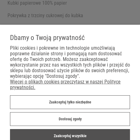
Kubki papierowe 100% papier
Pokrywka z trzciny cukrowej do kubka
Pojemniki na wynos
Dbamy o Twoją prywatność
Pliki cookies i pokrewne im technologie umożliwiają
poprawne działanie strony i pomagają nam dostosować
Płatności
ofertę do Twoich potrzeb. Możesz zaakceptować
wykorzystanie przez nas wszystkich tych plików i przejść do
sklepu lub dostosować użycie plików do swoich preferencji,
wybierając opcję "Dostosuj zgody".
Więcej o plikach cookies przeczytasz w naszej Polityce
prywatności.
Dostawa
Zaakceptuj tylko niezbędne
Dostosuj zgody
Zaakceptuj wszystkie