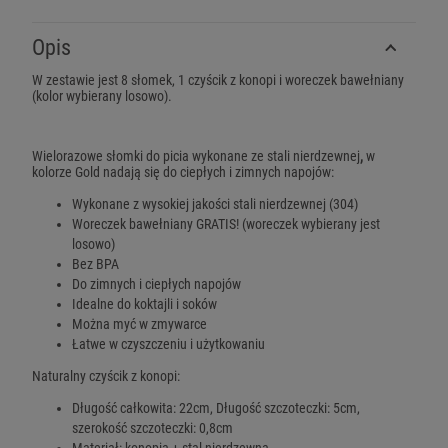
Opis
W zestawie jest 8 słomek, 1 czyścik z konopi i woreczek bawełniany
(kolor wybierany losowo).
Wielorazowe słomki do picia wykonane ze
stali nierdzewnej
,
w
kolorze Gold
nadają się do ciepłych i zimnych napojów:
Wykonane z wysokiej jakości stali nierdzewnej (304)
Woreczek bawełniany GRATIS! (woreczek wybierany jest
losowo)
Bez BPA
Do zimnych i ciepłych napojów
Idealne do koktajli i soków
Można myć w zmywarce
Łatwe w czyszczeniu i użytkowaniu
Naturalny czyścik z konopi:
Długość całkowita: 22cm, Długość szczoteczki: 5cm,
szerokość szczoteczki: 0,8cm