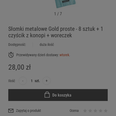
1
/
7
Słomki metalowe Gold proste - 8 sztuk + 1
czyścik z konopi + woreczek
Dostępność:
duża ilość
Przewidywany dzień dostawy:
wtorek
.
28,00 zł
-
+
Ilość
szt.
Do koszyka
Zapytaj o produkt
Ocena