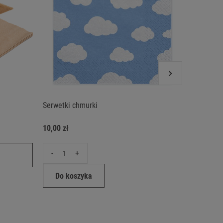
Serwetki chmurki
Serwetki
Birthday"
10,00 zł
10,00 zł
-
+
-
Do koszyka
Do ko