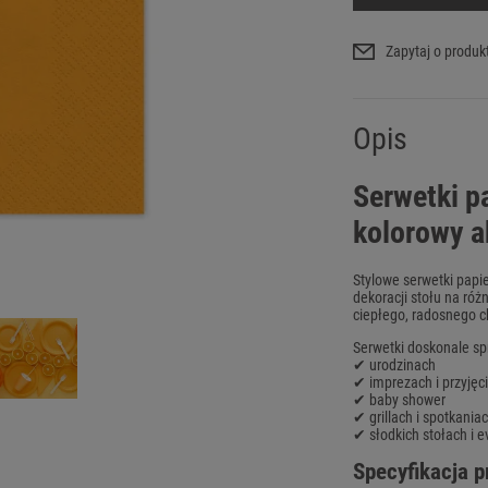
Zapytaj o produk
Opis
Serwetki 
kolorowy a
Stylowe serwetki pap
dekoracji stołu na róż
ciepłego, radosnego c
Serwetki doskonale sp
✔ urodzinach
✔ imprezach i przyjęc
✔ baby shower
✔ grillach i spotkani
✔ słodkich stołach i 
Specyfikacja p