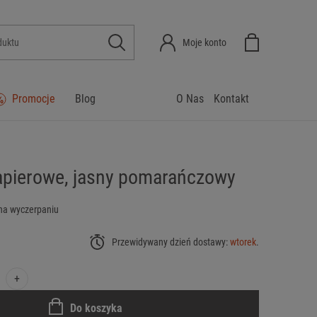
Moje konto
Promocje
Blog
O Nas
Kontakt
apierowe, jasny pomarańczowy
na wyczerpaniu
Przewidywany dzień dostawy:
wtorek
.
+
Do koszyka