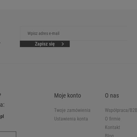
.
Zapisz się
?
Moje konto
O nas
a:
Twoje zamówienia
Współpraca/B2
pl
Ustawienia konta
O firmie
Kontakt
Blog