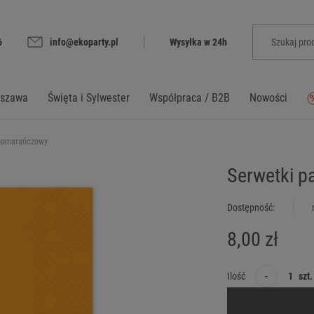
6
info@ekoparty.pl
Wysyłka w 24h
rszawa
Święta i Sylwester
Współpraca / B2B
Nowości
 pomarańczowy
Serwetki p
Dostępność:
8,00 zł
-
Ilość
szt.