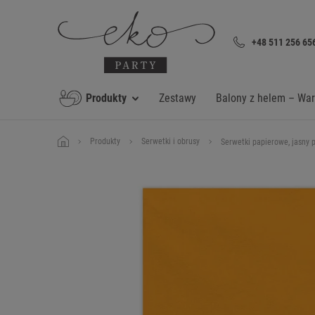
+48 511 256 65
Produkty
Zestawy
Balony z helem – Wa
Produkty
Serwetki i obrusy
Serwetki papierowe, jasny