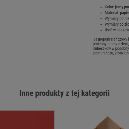
Kolor:
jasny p
Materiał:
papie
Wymiary po roz
Wymiary po zło
Ilość w opakow
Jasnopomarańczowy kol
jesiennym oraz dzieci
kubeczków w podobnych
pomarańczu, złota lub 
Inne produkty z tej kategorii