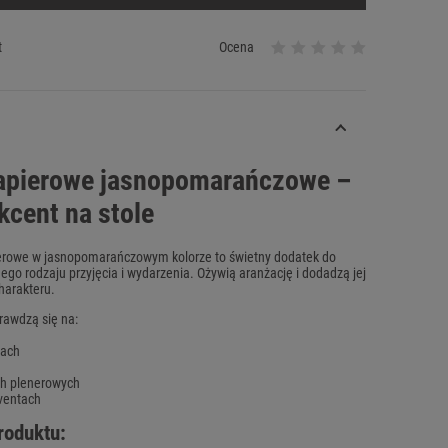
t
Ocena
papierowe jasnopomarańczowe –
kcent na stole
ierowe w jasnopomarańczowym kolorze to świetny dodatek do
nego rodzaju przyjęcia i wydarzenia. Ożywią aranżację i dodadzą jej
harakteru.
rawdzą się na:
iach
ach plenerowych
eventach
roduktu: