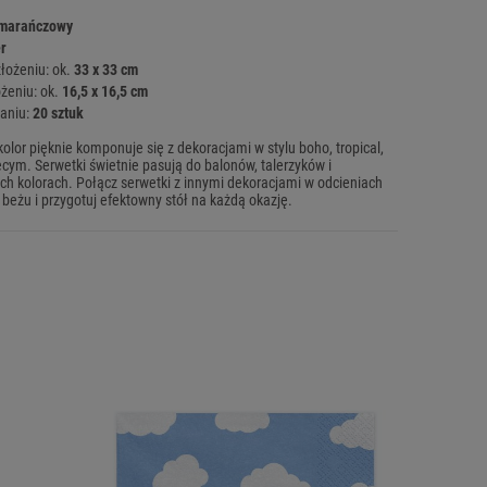
omarańczowy
r
łożeniu: ok.
33 x 33 cm
żeniu: ok.
16,5 x 16,5 cm
aniu:
20 sztuk
or pięknie komponuje się z dekoracjami w stylu boho, tropical,
ęcym. Serwetki świetnie pasują do balonów, talerzyków i
 kolorach. Połącz serwetki z innymi dekoracjami w odcieniach
beżu i przygotuj efektowny stół na każdą okazję.