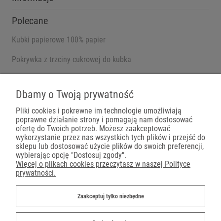
Polecane
Kubki papierowe 100% papier
Pokrywka z trzciny cukrowej do kubka
Pojemniki na wynos
Dbamy o Twoją prywatność
Pliki cookies i pokrewne im technologie umożliwiają
poprawne działanie strony i pomagają nam dostosować
Płatności
ofertę do Twoich potrzeb. Możesz zaakceptować
wykorzystanie przez nas wszystkich tych plików i przejść do
sklepu lub dostosować użycie plików do swoich preferencji,
wybierając opcję "Dostosuj zgody".
Więcej o plikach cookies przeczytasz w naszej Polityce
prywatności.
Dostawa
Zaakceptuj tylko niezbędne