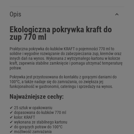
Opis
Ekologiczna pokrywka kraft do
zup 770 ml
Praktyczna pokrywka do kubków KRAFT o pojemności 770 ml to
solidne i wygodne rozwiązanie do zabezpieczania zup, kremów oraz
innych dań na wynos. Wykonana z wytrzymałego kartonu w kolorze
kraft, zapewnia stabilne zamknięcie i pomaga utrzymać temperaturę
potraw.
Pokrywka jest przystosowana do kontaktu z gorącymi daniami do
100°C, a także nadaje się do zamrażania, co zwiększa jej
funkcjonalność w gastronomii, cateringu i sprzedaży na wynos.
Najważniejsze cechy:
✔ 25 sztuk w opakowaniu
✔ dopasowana do kubków 770 ml
✔ kolor: KRAFT
✔ wykonana ze stabilnego kartonu
✔ do gorących potraw do 100°C
✔ możliwość zamrażania