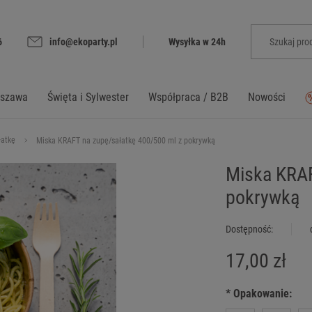
6
info@ekoparty.pl
Wysyłka w 24h
rszawa
Święta i Sylwester
Współpraca / B2B
Nowości
łatkę
Miska KRAFT na zupę/sałatkę 400/500 ml z pokrywką
Miska KRAF
pokrywką
Dostępność:
17,00 zł
*
Opakowanie: