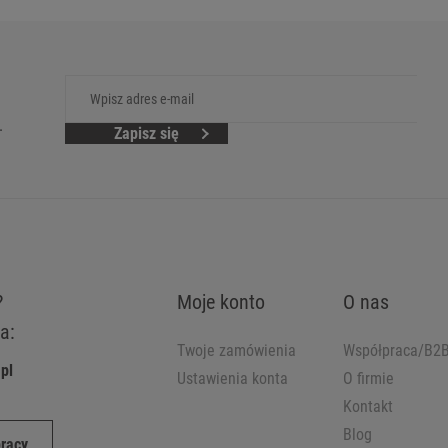
.
Zapisz się
?
Moje konto
O nas
a:
Twoje zamówienia
Współpraca/B2
pl
Ustawienia konta
O firmie
Kontakt
Blog
pracy