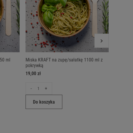
750 ml
Miska KRAFT na zupę/sałatkę 1100 ml z
Miska KR
pokrywką
pokrywką
19,00 zł
21,00 zł
-
+
-
Do koszyka
Do ko