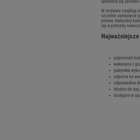
sprawdza się zarówno 
W zestawie znajdują s
szczelne zamknięcie p
potraw. Naturalny kol
się w potrzeby nowocz
Najważniejsze
pojemność ma
wykonana z gru
pokrywka wyko
odporna na wod
odpowiednia do
idealna do zup
dostępna w o