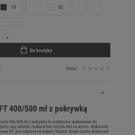
10
50
+
Do koszyka
t
Ocena
FT 400/500 ml z pokrywką
ości 400/500 ml z pokrywką to praktyczne opakowanie do
portu zup, sałatek, makaronów i innych dań na wynos. Wykonana
kanej PE, jest odporna na wilgoć i tłuszcz, dzięki czemu doskonale