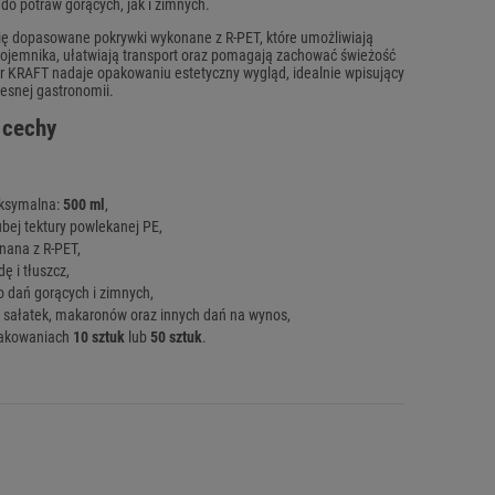
do potraw gorących, jak i zimnych.
ię dopasowane pokrywki wykonane z R-PET, które umożliwiają
ojemnika, ułatwiają transport oraz pomagają zachować świeżość
or KRAFT nadaje opakowaniu estetyczny wygląd, idealnie wpisujący
esnej gastronomii.
 cechy
ksymalna:
500 ml
,
bej tektury powlekanej PE,
nana z R-PET,
ę i tłuszcz,
 dań gorących i zimnych,
, sałatek, makaronów oraz innych dań na wynos,
pakowaniach
10 sztuk
lub
50 sztuk
.