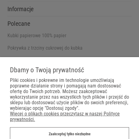
Informacje
Polecane
Kubki papierowe 100% papier
Pokrywka z trzciny cukrowej do kubka
Pojemniki na wynos
Dbamy o Twoją prywatność
Pliki cookies i pokrewne im technologie umożliwiają
poprawne działanie strony i pomagają nam dostosować
Płatności
ofertę do Twoich potrzeb. Możesz zaakceptować
wykorzystanie przez nas wszystkich tych plików i przejść do
sklepu lub dostosować użycie plików do swoich preferencji,
wybierając opcję "Dostosuj zgody".
Więcej o plikach cookies przeczytasz w naszej Polityce
prywatności.
Dostawa
Zaakceptuj tylko niezbędne