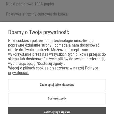
Kubki papierowe 100% papier
Pokrywka z trzciny cukrowej do kubka
Pojemniki na wynos
Dbamy o Twoją prywatność
Pliki cookies i pokrewne im technologie umożliwiają
poprawne działanie strony i pomagają nam dostosować
Płatności
ofertę do Twoich potrzeb. Możesz zaakceptować
wykorzystanie przez nas wszystkich tych plików i przejść do
sklepu lub dostosować użycie plików do swoich preferencji,
wybierając opcję "Dostosuj zgody".
Więcej o plikach cookies przeczytasz w naszej Polityce
prywatności.
Dostawa
Zaakceptuj tylko niezbędne
Dostosuj zgody
Zaakceptuj wszystkie