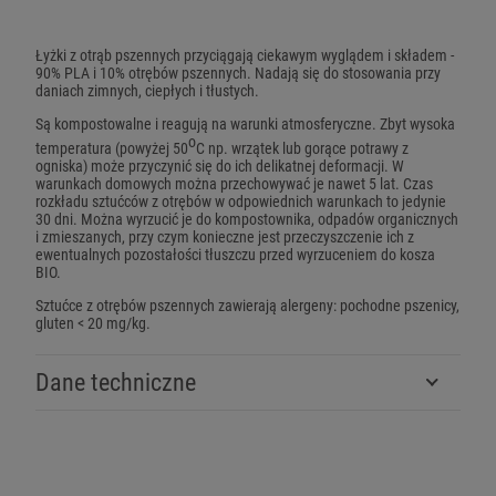
Łyżki z otrąb pszennych przyciągają ciekawym wyglądem i składem -
90% PLA i 10% otrębów pszennych. Nadają się do stosowania przy
daniach zimnych, ciepłych i tłustych.
Są kompostowalne i reagują na warunki atmosferyczne. Zbyt wysoka
o
temperatura (powyżej 50
C np. wrzątek lub gorące potrawy z
ogniska) może przyczynić się do ich delikatnej deformacji. W
warunkach domowych można przechowywać je nawet 5 lat. Czas
rozkładu sztućców z otrębów w odpowiednich warunkach to jedynie
30 dni. Można wyrzucić je do kompostownika, odpadów organicznych
i zmieszanych, przy czym konieczne jest przeczyszczenie ich z
ewentualnych pozostałości tłuszczu przed wyrzuceniem do kosza
BIO.
Sztućce z otrębów pszennych zawierają alergeny: pochodne pszenicy,
gluten < 20 mg/kg.
Dane techniczne