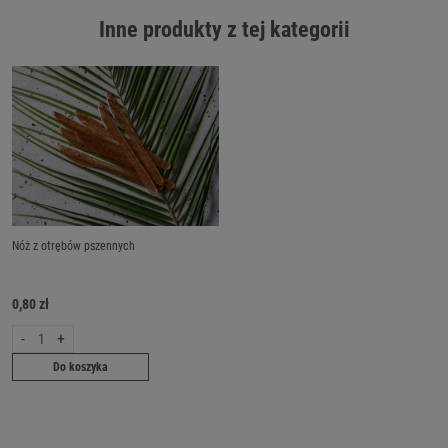
Inne produkty z tej kategorii
Nóż z otrębów pszennych
0,80 zł
-
+
Do koszyka