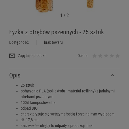
1
/
2
Łyżka z otrębów pszennych - 25 sztuk
Dostępność:
brak towaru
Zapytaj o produkt
Ocena
Opis
25 sztuk
połączenie PLA (polilaktydu - materiał roślinny) z jadalnymi
otrębami pszennymi
100% kompostowalna
odpad BIO
charakteryzuje się wytrzymałością i oryginalnym wyglądem
dł. 17,8 cm
zero waste
- otręby to odpady z produkcji mąki