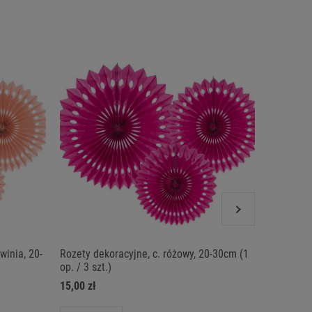
winia, 20-
Rozety dekoracyjne, c. różowy, 20-30cm (1
Rozety d
op. / 3 szt.)
15,00 zł
15,00 zł