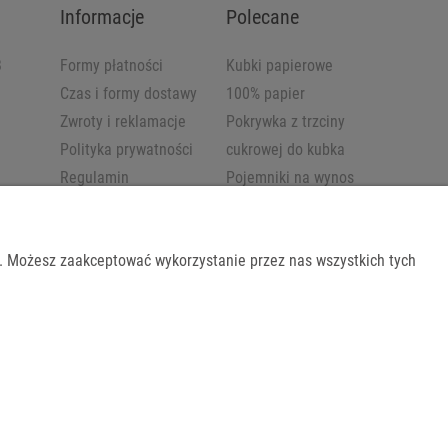
Informacje
Polecane
B
Formy płatności
Kubki papierowe
Czas i formy dostawy
100% papier
Zwroty i reklamacje
Pokrywka z trzciny
Polityka prywatności
cukrowej do kubka
Regulamin
Pojemniki na wynos
b. Możesz zaakceptować wykorzystanie przez nas wszystkich tych
Shoper.pl