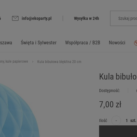
6
info@ekoparty.pl
Wysyłka w 24h
rszawa
Święta i Sylwester
Współpraca / B2B
Nowości
ony, kule papierowe
Kula bibułowa błękitna 20 cm
Kula bibuł
Dostępność:
7,00 zł
-
Ilość
szt.