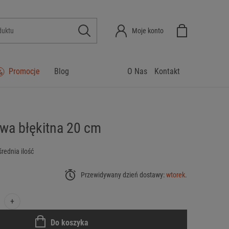
Moje konto
Promocje
Blog
O Nas
Kontakt
owa błękitna 20 cm
średnia ilość
Przewidywany dzień dostawy:
wtorek
.
+
Do koszyka