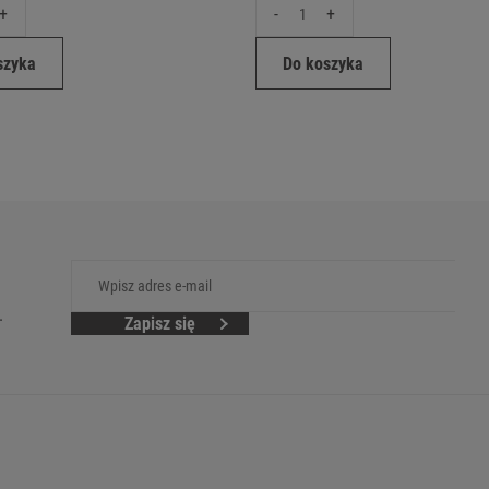
+
-
+
szyka
Do koszyka
.
Zapisz się