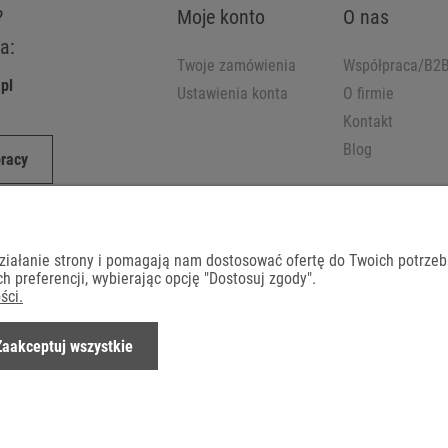
?
Moje konto
O nas
a:
Twoje zamówienia
Współpraca/B2
pl
Ustawienia konta
O firmie
Kontakt
Blog
pracy
działanie strony i pomagają nam dostosować ofertę do Twoich potrze
h preferencji, wybierając opcję "Dostosuj zgody".
ści.
Dostawa
Zaakceptuj wszystkie