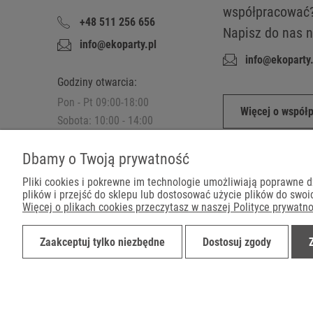
współpracować
+48 511 256 656
Napisz do nas n
info@ekoparty.pl
info@ekoparty.
Godziny otwarcia:
Pon - Pt 09:00-18:00
Więcej o współ
Sobota: 10:00 - 14:00
Zapraszamy do
Dbamy o Twoją prywatność
sklepu stacjonarnego.
Pliki cookies i pokrewne im technologie umożliwiają poprawne 
plików i przejść do sklepu lub dostosować użycie plików do swoic
Więcej o plikach cookies przeczytasz w naszej Polityce prywatno
Płatności
Zaakceptuj tylko niezbędne
Dostosuj zgody
©2019-2022 Ekoparty.pl