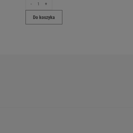
-
+
-
Do koszyka
Do ko