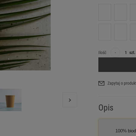
-
Ilość
szt.
Zapytaj o produk
Opis
100% biod