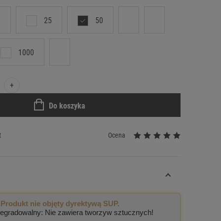
25
50
1000
+
Do koszyka
t
Ocena
Produkt nie objęty dyrektywą SUP.
egradowalny: Nie zawiera tworzyw sztucznych!