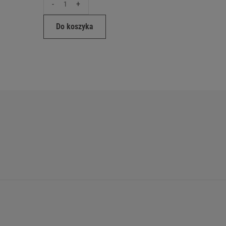
-
+
-
Do koszyka
Do ko