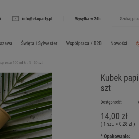
6
info@ekoparty.pl
Wysyłka w 24h
rszawa
Święta i Sylwester
Współpraca / B2B
Nowości
presso 100 ml kraft - 50 szt
Kubek papi
szt
Dostępność:
14,00 zł
( 1
szt.
=
0,28 zł
)
*
Opakowanie: