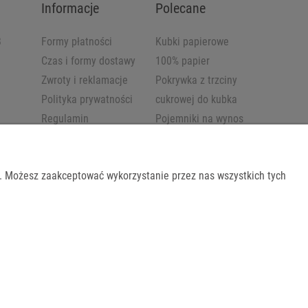
Informacje
Polecane
B
Formy płatności
Kubki papierowe
Czas i formy dostawy
100% papier
Zwroty i reklamacje
Pokrywka z trzciny
Polityka prywatności
cukrowej do kubka
Regulamin
Pojemniki na wynos
b. Możesz zaakceptować wykorzystanie przez nas wszystkich tych
Shoper.pl