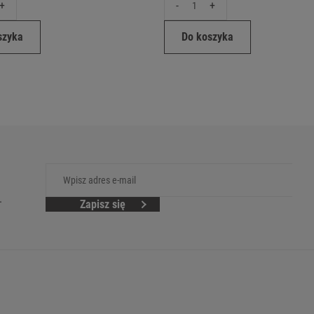
+
-
+
szyka
Do koszyka
.
Zapisz się