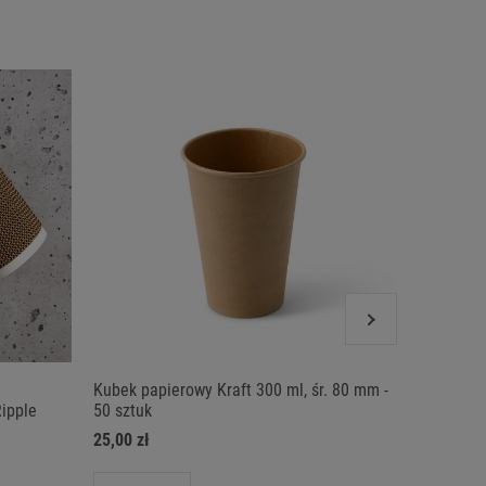
Kubek papierowy Kraft 300 ml, śr. 80 mm -
Kubek pap
Ripple
50 sztuk
90mm
25,00 zł
27,00 zł