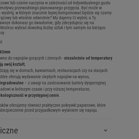
zowe lub czarne naczynia w zależności od indywidualnego gustu
motywu przewodniego planowanego przyjęcia. Być może w
e wystrój, w którym znacznie lepiej komponować będzie się czarny
rązowy lub właśnie odwrotnie? My dajemy Ci wybór, a Ty
zawsze dokonasz go świadomie, gdy zdecydujesz się na
 Możesz wybrać dowolną liczbę sztuk i tym samym na bieżąco
sy.
l:
 62mm
ówno do napojów gorących i zimnych -
niezależnie od temperatury
ą swój kształt
,
dzają się w domach, kawiarniach, restauracjach czy na stacjach
tóre oferują wydawanie ciepłych napojów na wynos,
degradowalne
– z uwagi na zastosowanie bariery dyspersyjnej
adowi w krótszym czasie i przy niższej temperaturze,
 ekologiczność w przystępnej cenie
.
ków oferujemy również praktyczne pokrywki papierowe, które
abezpieczenie przed przypadkowym wylaniem się napoju.
iczne