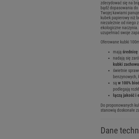
zdecydować się na brą
bądź dopasowania do 
Twojej kawiarni panuj
kubek papierowy niż b
niezależnie od niego 
ekologiczne naczynia.
uzupełniać swoje zapa
Oferowane kubki 100m
mają
średnicę
nadają się zar
kubki zachowuj
świetnie spraw
benzynowych, k
są
w 100% bio
podlegają rozkł
łączą jakość i
Do proponowanych kub
stanowią doskonałe z
Dane techn