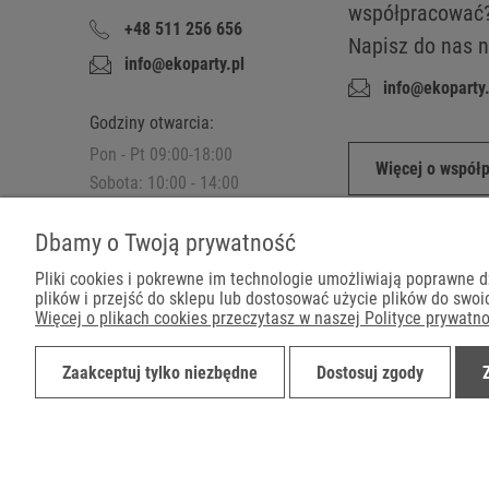
współpracować
+48 511 256 656
Napisz do nas n
info@ekoparty.pl
info@ekoparty.
Godziny otwarcia:
Pon - Pt 09:00-18:00
Więcej o współ
Sobota: 10:00 - 14:00
Zapraszamy do
Dbamy o Twoją prywatność
sklepu stacjonarnego.
Pliki cookies i pokrewne im technologie umożliwiają poprawne 
plików i przejść do sklepu lub dostosować użycie plików do swoic
Więcej o plikach cookies przeczytasz w naszej Polityce prywatno
Płatności
Zaakceptuj tylko niezbędne
Dostosuj zgody
©2019-2022 Ekoparty.pl