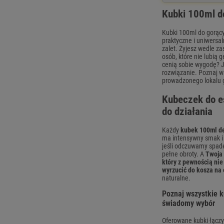
Kubki 100ml d
Kubki 100ml do gorący
praktyczne i uniwersa
zalet. Żyjesz wedle za
osób, które nie lubią
cenią sobie wygodę? J
rozwiązanie. Poznaj ws
prowadzonego lokalu 
Kubeczek do es
do działania
Każdy
kubek 100ml de
ma intensywny smak i 
jeśli odczuwamy spade
pełne obroty. A
Twoja 
który z pewnością nie
wyrzucić do kosza na
naturalne.
Poznaj wszystkie k
świadomy wybór
Oferowane kubki łączy 