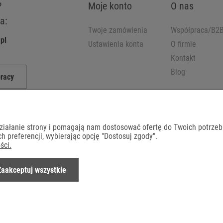
?
Moje konto
O nas
a:
Twoje zamówienia
Współpraca/B2
pl
Ustawienia konta
O firmie
Kontakt
Blog
pracy
działanie strony i pomagają nam dostosować ofertę do Twoich potrze
h preferencji, wybierając opcję "Dostosuj zgody".
ści.
Dostawa
Zaakceptuj wszystkie