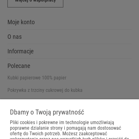
Moje konto
O nas
Informacje
Polecane
Kubki papierowe 100% papier
Pokrywka z trzciny cukrowej do kubka
Pojemniki na wynos
Dbamy o Twoją prywatność
Pliki cookies i pokrewne im technologie umożliwiają
poprawne działanie strony i pomagają nam dostosować
Płatności
ofertę do Twoich potrzeb. Możesz zaakceptować