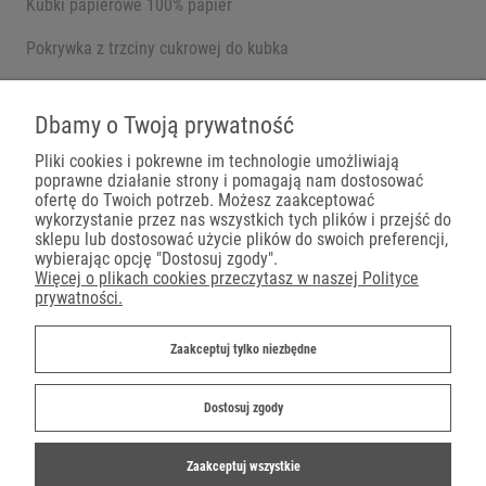
Kubki papierowe 100% papier
Pokrywka z trzciny cukrowej do kubka
Pojemniki na wynos
Dbamy o Twoją prywatność
Pliki cookies i pokrewne im technologie umożliwiają
poprawne działanie strony i pomagają nam dostosować
Płatności
ofertę do Twoich potrzeb. Możesz zaakceptować
wykorzystanie przez nas wszystkich tych plików i przejść do
sklepu lub dostosować użycie plików do swoich preferencji,
wybierając opcję "Dostosuj zgody".
Więcej o plikach cookies przeczytasz w naszej Polityce
prywatności.
Dostawa
Zaakceptuj tylko niezbędne
Dostosuj zgody
Zaakceptuj wszystkie