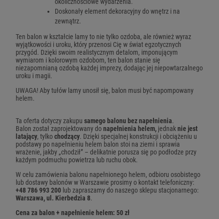
okolicznościowe wydarzenia.
Doskonały element dekoracyjny do wnętrz i na
zewnątrz.
Ten balon w kształcie lamy to nie tylko ozdoba, ale również wyraz
wyjątkowości i uroku, który przenosi Cię w świat egzotycznych
przygód. Dzięki swoim realistycznym detalom, imponującym
wymiarom i kolorowym ozdobom, ten balon stanie się
niezapomnianą ozdobą każdej imprezy, dodając jej niepowtarzalnego
uroku i magii.
UWAGA! Aby tułów lamy unosił się, balon musi być napompowany
helem.
Ta oferta dotyczy zakupu
samego balonu bez napełnienia
.
Balon został zaprojektowany do
napełnienia helem,
jednak
nie jest
latający
, tylko
chodzący
. Dzięki specjalnej konstrukcji i obciążeniu u
podstawy po napełnieniu helem balon stoi na ziemi i sprawia
wrażenie, jakby „chodził” – delikatnie porusza się po podłodze przy
każdym podmuchu powietrza lub ruchu obok.
W celu zamówienia balonu napełnionego helem, odbioru osobistego
lub dostawy balonów w Warszawie prosimy o kontakt telefoniczny:
+48 786 993 200
lub zapraszamy do naszego sklepu stacjonarnego:
Warszawa, ul. Kierbedzia 8
.
Cena za balon + napełnienie helem: 50 zł