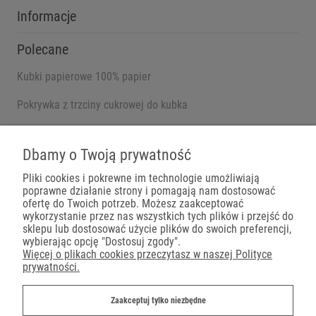
Informacje
Polecane
Kubki papierowe 100% papier
Pokrywka z trzciny cukrowej do kubka
Pojemniki na wynos
Dbamy o Twoją prywatność
Pliki cookies i pokrewne im technologie umożliwiają
poprawne działanie strony i pomagają nam dostosować
Płatności
ofertę do Twoich potrzeb. Możesz zaakceptować
wykorzystanie przez nas wszystkich tych plików i przejść do
sklepu lub dostosować użycie plików do swoich preferencji,
wybierając opcję "Dostosuj zgody".
Więcej o plikach cookies przeczytasz w naszej Polityce
prywatności.
Dostawa
Zaakceptuj tylko niezbędne