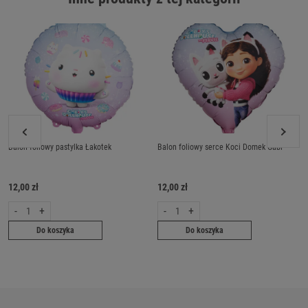
Balon foliowy pastylka Łakotek
Balon foliowy serce Koci Domek Gabi
12,00 zł
12,00 zł
-
+
-
+
Do koszyka
Do koszyka