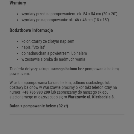
Wymiary
wymiary przed napompowaniem: ok. 54 x 54 cm (20 x 20'')
wymiary po napompowaniu: ok. 46 x 46 cm (18 x 18'')
Dodatkowe informacje
kolor: czarny ze złotym napisem
napis: "Sto lat"
do nadmuchania powietrzem lub helem
w zestawie słomka do nadmuchiwania
Ta oferta dotyczy zakupu
samego balonu
bez pompowania helem/
powietrzem.
W celu napompowania balonu helem, odbioru osobistego lub
dostawy balonów w Warszawie prosimy o kontakt telefoniczny na
numer:
+48 786 993 200
lub zapraszamy do naszego sklepu
stacjonarnego mieszczącego się
w Warszawie
ul.
Kierbedzia 8
.
Balon + pompowanie helem (32 zł)