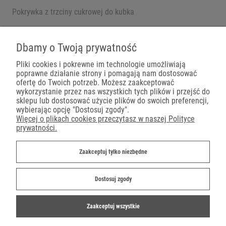
Pokrywka z trzciny cukrowej do kubka
Pojemniki na wynos
Dbamy o Twoją prywatność
Pliki cookies i pokrewne im technologie umożliwiają
poprawne działanie strony i pomagają nam dostosować
Płatności
ofertę do Twoich potrzeb. Możesz zaakceptować
wykorzystanie przez nas wszystkich tych plików i przejść do
sklepu lub dostosować użycie plików do swoich preferencji,
wybierając opcję "Dostosuj zgody".
Więcej o plikach cookies przeczytasz w naszej Polityce
prywatności.
Dostawa
Zaakceptuj tylko niezbędne
Dostosuj zgody
Zaakceptuj wszystkie