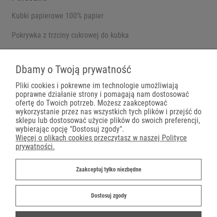
Kubki papierowe 100% papier
Pokrywka z trzciny cukrowej do kubka
Pojemniki na wynos
Dbamy o Twoją prywatność
Pliki cookies i pokrewne im technologie umożliwiają
poprawne działanie strony i pomagają nam dostosować
Płatności
ofertę do Twoich potrzeb. Możesz zaakceptować
wykorzystanie przez nas wszystkich tych plików i przejść do
sklepu lub dostosować użycie plików do swoich preferencji,
wybierając opcję "Dostosuj zgody".
Więcej o plikach cookies przeczytasz w naszej Polityce
prywatności.
Dostawa
Zaakceptuj tylko niezbędne
Dostosuj zgody