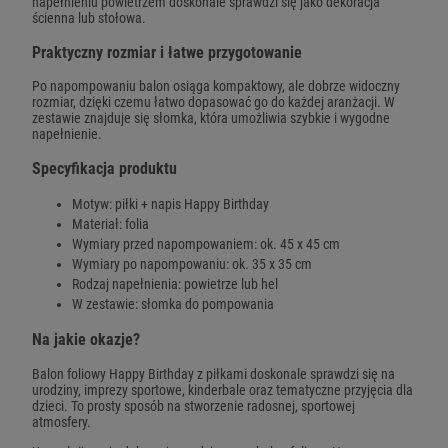
napełnieniu powietrzem doskonale sprawdzi się jako dekoracja
ścienna lub stołowa.
Praktyczny rozmiar i łatwe przygotowanie
Po napompowaniu balon osiąga kompaktowy, ale dobrze widoczny
rozmiar, dzięki czemu łatwo dopasować go do każdej aranżacji. W
zestawie znajduje się słomka, która umożliwia szybkie i wygodne
napełnienie.
Specyfikacja produktu
Motyw: piłki + napis Happy Birthday
Materiał: folia
Wymiary przed napompowaniem: ok. 45 x 45 cm
Wymiary po napompowaniu: ok. 35 x 35 cm
Rodzaj napełnienia: powietrze lub hel
W zestawie: słomka do pompowania
Na jakie okazje?
Balon foliowy Happy Birthday z piłkami doskonale sprawdzi się na
urodziny, imprezy sportowe, kinderbale oraz tematyczne przyjęcia dla
dzieci. To prosty sposób na stworzenie radosnej, sportowej
atmosfery.