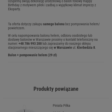
Uzupełnij swoją dekorację urodzinową o balon foliowy Happy
Birthday z motywem piłek i zadbaj o wyjątkowy klimat imprezy z
Ekoparty.
Ta oferta dotyczy zakupu
samego balonu
bez pompowania helem/
powietrzem.
W celu napompowania balonu helem, odbioru osobistego lub
dostawy balonów w Warszawie prosimy o kontakt telefoniczny na
numer:
+48 786 993 200
lub zapraszamy do naszego sklepu
stacjonarnego mieszczącego się
w Warszawie
ul.
Kierbedzia 8
.
Balon + pompowanie helem (29 zł)
Produkty powiązane
Piniata Piłka