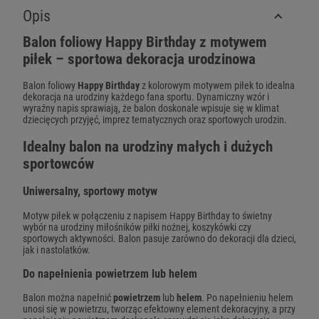
Opis
Balon foliowy Happy Birthday z motywem
piłek – sportowa dekoracja urodzinowa
Balon foliowy
Happy Birthday
z kolorowym motywem piłek to idealna
dekoracja na urodziny każdego fana sportu. Dynamiczny wzór i
wyraźny napis sprawiają, że balon doskonale wpisuje się w klimat
dziecięcych przyjęć, imprez tematycznych oraz sportowych urodzin.
Idealny balon na urodziny małych i dużych
sportowców
Uniwersalny, sportowy motyw
Motyw piłek w połączeniu z napisem Happy Birthday to świetny
wybór na urodziny miłośników piłki nożnej, koszykówki czy
sportowych aktywności. Balon pasuje zarówno do dekoracji dla dzieci,
jak i nastolatków.
Do napełnienia powietrzem lub helem
Balon można napełnić
powietrzem
lub
helem
. Po napełnieniu helem
unosi się w powietrzu, tworząc efektowny element dekoracyjny, a przy