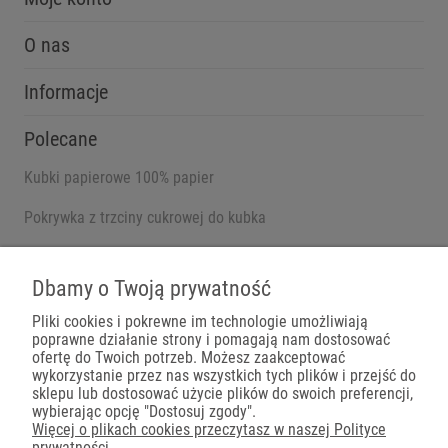
O nas
Informacje
Polecane
Kubki papierowe 100% papier
Pokrywka z trzciny cukrowej do kubka
Pojemniki na wynos
Dbamy o Twoją prywatność
Pliki cookies i pokrewne im technologie umożliwiają
poprawne działanie strony i pomagają nam dostosować
Płatności
ofertę do Twoich potrzeb. Możesz zaakceptować
wykorzystanie przez nas wszystkich tych plików i przejść do
sklepu lub dostosować użycie plików do swoich preferencji,
wybierając opcję "Dostosuj zgody".
Więcej o plikach cookies przeczytasz w naszej Polityce
prywatności.