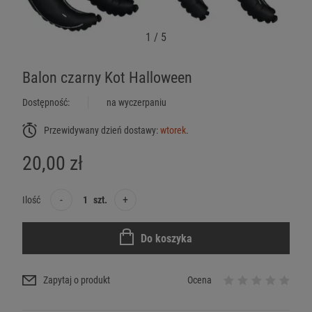
1
/
5
Balon czarny Kot Halloween
Dostępność:
na wyczerpaniu
Przewidywany dzień dostawy:
wtorek
.
20,00 zł
-
+
Ilość
szt.
Do koszyka
Zapytaj o produkt
Ocena