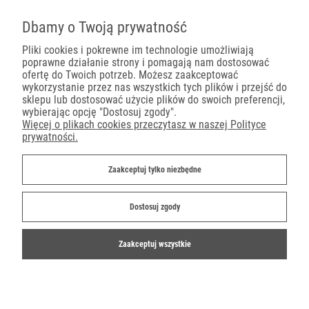
Pojemniki na wynos
Dbamy o Twoją prywatność
Pliki cookies i pokrewne im technologie umożliwiają
poprawne działanie strony i pomagają nam dostosować
Płatności
ofertę do Twoich potrzeb. Możesz zaakceptować
wykorzystanie przez nas wszystkich tych plików i przejść do
sklepu lub dostosować użycie plików do swoich preferencji,
wybierając opcję "Dostosuj zgody".
Więcej o plikach cookies przeczytasz w naszej Polityce
prywatności.
Dostawa
Zaakceptuj tylko niezbędne
Dostosuj zgody
Zaakceptuj wszystkie
©2019-2022 Ekoparty.pl
Shoper.pl