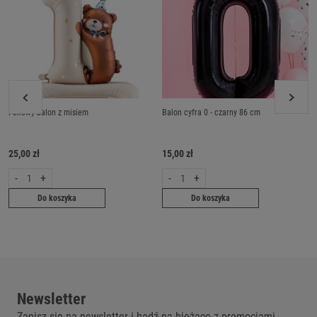
Foliowy balon z misiem
Balon cyfra 0 - czarny 86 cm
25,00 zł
15,00 zł
-
+
-
+
Do koszyka
Do koszyka
Newsletter
Zapisz się na newsletter i bądź na bieżąco z promocjami.