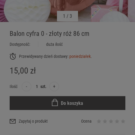
1
/
3
Balon cyfra 0 - złoty róż 86 cm
Dostępność:
duża ilość
Przewidywany dzień dostawy:
poniedziałek
.
15,00 zł
-
+
Ilość
szt.
Do koszyka
Zapytaj o produkt
Ocena