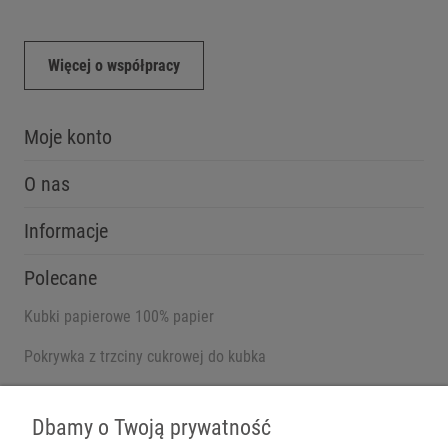
Więcej o współpracy
Moje konto
O nas
Informacje
Polecane
Kubki papierowe 100% papier
Pokrywka z trzciny cukrowej do kubka
Pojemniki na wynos
Dbamy o Twoją prywatność