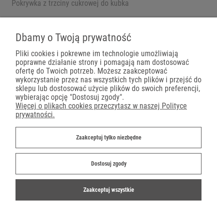
Pokrywka z trzciny cukrowej do kubka
Pojemniki na wynos
Dbamy o Twoją prywatność
Pliki cookies i pokrewne im technologie umożliwiają
poprawne działanie strony i pomagają nam dostosować
Płatności
ofertę do Twoich potrzeb. Możesz zaakceptować
wykorzystanie przez nas wszystkich tych plików i przejść do
sklepu lub dostosować użycie plików do swoich preferencji,
wybierając opcję "Dostosuj zgody".
Więcej o plikach cookies przeczytasz w naszej Polityce
prywatności.
Dostawa
Zaakceptuj tylko niezbędne
Dostosuj zgody
Zaakceptuj wszystkie
©2019-2022 Ekoparty.pl