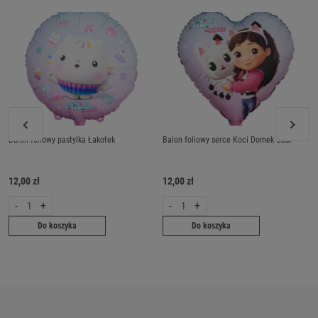
Balon foliowy pastylka Łakotek
Balon foliowy serce Koci Domek Gabi
12,00 zł
12,00 zł
-
+
-
+
Do koszyka
Do koszyka