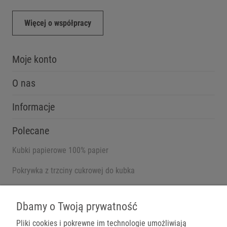
Więcej o współpracy
Moje konto
O nas
Informacje
Polecane
Kubki papierowe 100% papier
Pokrywka z trzciny cukrowej do kubka
Pojemniki na wynos
Dbamy o Twoją prywatność
Pliki cookies i pokrewne im technologie umożliwiają