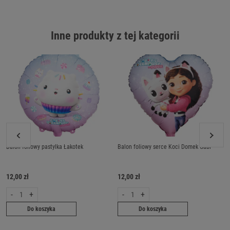
Inne produkty z tej kategorii
Balon foliowy pastylka Łakotek
Balon foliowy serce Koci Domek Gabi
12,00 zł
12,00 zł
-
+
-
+
Do koszyka
Do koszyka