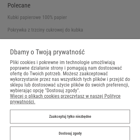
Polecane
Kubki papierowe 100% papier
Pokrywka z trzciny cukrowej do kubka
Pojemniki na wynos
Dbamy o Twoją prywatność
Pliki cookies i pokrewne im technologie umożliwiają
poprawne działanie strony i pomagają nam dostosować
Płatności
ofertę do Twoich potrzeb. Możesz zaakceptować
wykorzystanie przez nas wszystkich tych plików i przejść do
sklepu lub dostosować użycie plików do swoich preferencji,
wybierając opcję "Dostosuj zgody".
Więcej o plikach cookies przeczytasz w naszej Polityce
prywatności.
Dostawa
Zaakceptuj tylko niezbędne
Dostosuj zgody