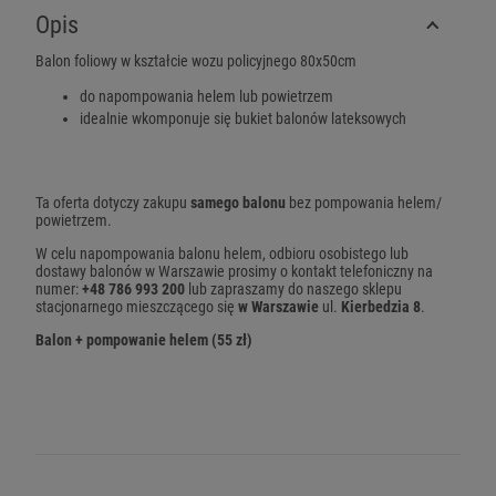
Opis
Balon foliowy w kształcie wozu policyjnego 80x50cm
do napompowania helem lub powietrzem
idealnie wkomponuje się bukiet balonów lateksowych
Ta oferta dotyczy zakupu
samego balonu
bez pompowania helem/
powietrzem.
W celu napompowania balonu helem, odbioru osobistego lub
dostawy balonów w Warszawie prosimy o kontakt telefoniczny na
numer:
+48 786 993 200
lub zapraszamy do naszego sklepu
stacjonarnego mieszczącego się
w Warszawie
ul.
Kierbedzia 8
.
Balon + pompowanie helem (55 zł)