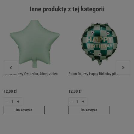
Inne produkty z tej kategorii
Balon foliowy Gwiazdka, 48cm, zieleń
Balon foliowy Happy Birthday piłki
12,00 zł
12,00 zł
-
+
-
+
Do koszyka
Do koszyka