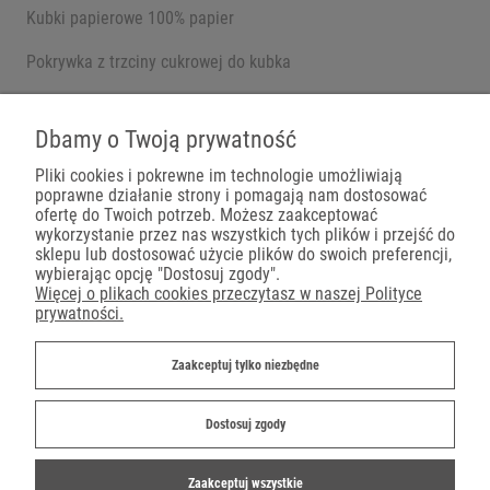
Kubki papierowe 100% papier
Pokrywka z trzciny cukrowej do kubka
Pojemniki na wynos
Dbamy o Twoją prywatność
Pliki cookies i pokrewne im technologie umożliwiają
poprawne działanie strony i pomagają nam dostosować
Płatności
ofertę do Twoich potrzeb. Możesz zaakceptować
wykorzystanie przez nas wszystkich tych plików i przejść do
sklepu lub dostosować użycie plików do swoich preferencji,
wybierając opcję "Dostosuj zgody".
Więcej o plikach cookies przeczytasz w naszej Polityce
prywatności.
Dostawa
Zaakceptuj tylko niezbędne
Dostosuj zgody
Zaakceptuj wszystkie