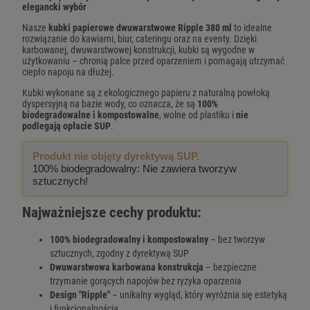
elegancki wybór
Nasze
kubki papierowe dwuwarstwowe Ripple 380 ml
to idealne
rozwiązanie do kawiarni, biur, cateringu oraz na eventy. Dzięki
karbowanej, dwuwarstwowej konstrukcji, kubki są wygodne w
użytkowaniu – chronią palce przed oparzeniem i pomagają utrzymać
ciepło napoju na dłużej.
Kubki wykonane są z ekologicznego papieru z naturalną powłoką
dyspersyjną na bazie wody, co oznacza, że są
100%
biodegradowalne i kompostowalne
, wolne od plastiku i
nie
podlegają opłacie SUP
.
Produkt nie objęty dyrektywą SUP.
100% biodegradowalny: Nie zawiera tworzyw
sztucznych!
Najważniejsze cechy produktu:
100% biodegradowalny i kompostowalny
– bez tworzyw
sztucznych, zgodny z dyrektywą SUP
Dwuwarstwowa karbowana konstrukcja
– bezpieczne
trzymanie gorących napojów bez ryzyka oparzenia
Design "Ripple"
– unikalny wygląd, który wyróżnia się estetyką
i funkcjonalnością