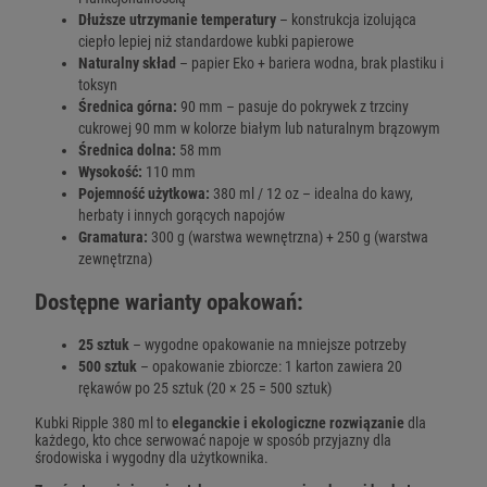
Dłuższe utrzymanie temperatury
– konstrukcja izolująca
ciepło lepiej niż standardowe kubki papierowe
Naturalny skład
– papier Eko + bariera wodna, brak plastiku i
toksyn
Średnica górna:
90 mm – pasuje do pokrywek z trzciny
cukrowej 90 mm w kolorze białym lub naturalnym brązowym
Średnica dolna:
58 mm
Wysokość:
110 mm
Pojemność użytkowa:
380 ml / 12 oz – idealna do kawy,
herbaty i innych gorących napojów
Gramatura:
300 g (warstwa wewnętrzna) + 250 g (warstwa
zewnętrzna)
Dostępne warianty opakowań:
25 sztuk
– wygodne opakowanie na mniejsze potrzeby
500 sztuk
– opakowanie zbiorcze: 1 karton zawiera 20
rękawów po 25 sztuk (20 × 25 = 500 sztuk)
Kubki Ripple 380 ml to
eleganckie i ekologiczne rozwiązanie
dla
każdego, kto chce serwować napoje w sposób przyjazny dla
środowiska i wygodny dla użytkownika.